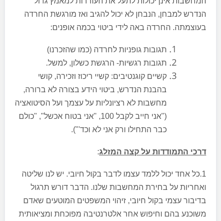
המחשבות אינן יכולות לתעל את העוררות למאמץ גדול
הנדרש למבחן, הנבחן לא יכול להגיב ואז מורגשת החרדה
בעוצמתה. החרדה באה לידי ביטוי בכמה אופנים:
תגובות גופניות לחרדה (כמו שהזכרנו)
תגובות רגשיות- הרגשת כשלון, למשל.
קשיים קוגנטיבים: קשיי ריכוז וזכירה, קושי
בהבנת הנדרש, ביטוי הידע בצורה לא ברורה,
מחשבות לא רציונליות על עצמך ועל הסיטואציה
("אני חייב לקבל 100, "אני בטוח אכשל", "כולם
כבר התחילו ורק אני לא וכד'").
דרכי התמודדות על קצה המזלג
:
1.כל אחד יכול ללמד עצמו לדבר בקול חיובי. יש לנו שליטה
ואחריות על בחירת המחשבות שלנו. הדבר דורש תרגול
בדיבור עצמי בקול חיובי, זיהוי המשפטים המוטעים שאדם
משוכנע בהם וחיפוש אחר אלטרנטיבה מפוכחת ומציאותית