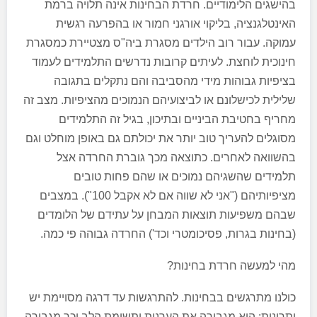
בהישגים הלימודיים. חרדת הבחינות אינה תלויה ברמת
האינטלגנציה, בליקוי אורגני חמור או בהפרעה רגשית
עמוקה. עבור רוב הילדים מסגרת ביה"ס מצטיירת כמסגרת
חינוכית לוחצת. לעיתים קרובות נדרשים התלמידים לעמוד
בציפיות גבוהות מידי מהסביבה והם נתקלים בתגובה
שלילית לכישלונם או לביצועיהם הנמוכים מהציפיות. מצב זה
מחריף בחטיבת הביניים ובתיכון, בגיל זה התלמידים
מסוגלים להעריך טוב יותר את יכולתם גם באופן מוחלט וגם
בהשוואה לאחרים. כתוצאה מכך גוברת החרדה אצל
תלמידים שהשגיהם נמוכים או שהם פחות טובים
מציפיותיהם ("אני לא שווה אם לא אקבל 100"). במצבים
שבהם משפיעות תוצאות המבחן על עתידם של הלומדים
(בחינות בגרות, פסיכומטרי וכד') החרדה גבוהה פי כמה.
מהי למעשה חרדת בחינות?
כולנו מתרגשים בבחינות. להתרגשות עד דרגה מסויימת יש
יתרונות: היא מגבירה את הערנות ותשומת הלב וכך מגבירה