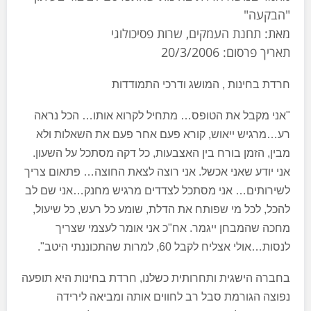
"הבקעה"
מאת: תחנת העמקים, שרות פסיכולוגי
תאריך פרסום: 20/3/2006
חרדת בחינות , המושג ודרכי התמודדות
"אני מקבל את הטופס… מתחיל לקרוא אותו… הכל נראה
רע…מרגיש ייאוש, קורא פעם אחר פעם את השאלות ולא
מבין, הזמן בורח בין האצבעות, כל דקה מסתכל על השעון.
אני יודע שאני אכשל. אני רוצה לצאת החוצה… פתאום צריך
לשירותים… אני מסתכל לצדדים מרגיש מחנק…אני שם לב
להכל, לכל מי שפותח את הדלת, שומע כל רעש, כל שיעול,
מחכה שהמבחן ייגמר. אח"כ אני אומר לעצמי שצריך
לנסות…אולי אצליח לקבל 60, למרות שהתכוננתי היטב".
בחברה הישגית ותחרותית כשלנו, חרדת בחינות היא תופעה
נפוצה הגורמת סבל רב לחווים אותה ומביאה לירידה