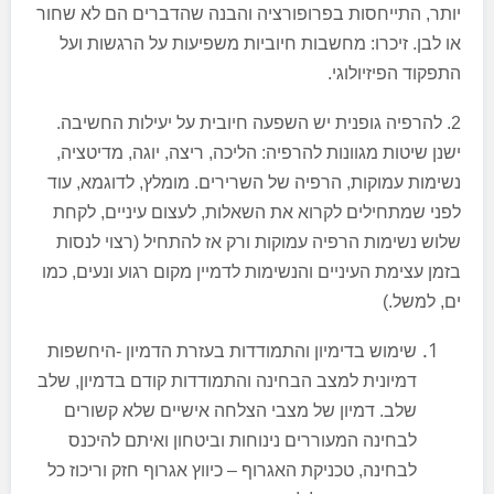
יותר, התייחסות בפרופורציה והבנה שהדברים הם לא שחור
או לבן. זיכרו: מחשבות חיוביות משפיעות על הרגשות ועל
התפקוד הפיזיולוגי.
2. להרפיה גופנית יש השפעה חיובית על יעילות החשיבה.
ישנן שיטות מגוונות להרפיה: הליכה, ריצה, יוגה, מדיטציה,
נשימות עמוקות, הרפיה של השרירים. מומלץ, לדוגמא, עוד
לפני שמתחילים לקרוא את השאלות, לעצום עיניים, לקחת
שלוש נשימות הרפיה עמוקות ורק אז להתחיל (רצוי לנסות
בזמן עצימת העיניים והנשימות לדמיין מקום רגוע ונעים, כמו
ים, למשל.)
שימוש בדימיון והתמודדות בעזרת הדמיון -היחשפות
דמיונית למצב הבחינה והתמודדות קודם בדמיון, שלב
שלב. דמיון של מצבי הצלחה אישיים שלא קשורים
לבחינה המעוררים נינוחות וביטחון ואיתם להיכנס
לבחינה, טכניקת האגרוף – כיווץ אגרוף חזק וריכוז כל